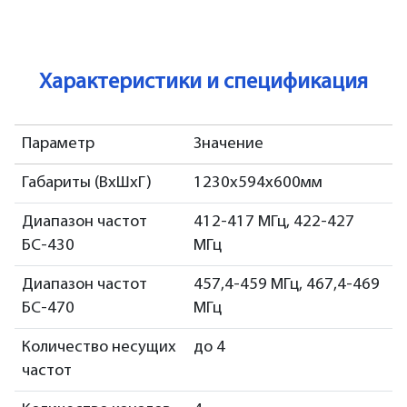
Характеристики и спецификация
Параметр
Значение
Габариты (ВxШxГ)
1230х594х600мм
Диапазон частот
412-417 МГц, 422-427
БС-430
МГц
Диапазон частот
457,4-459 МГц, 467,4-469
БС-470
МГц
Количество несущих
до 4
частот