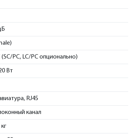
дБ
male)
 (SC/PC, LC/PC опционально)
120 Вт
авиатура, RJ45
оконный канал
 кг