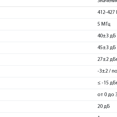
Значени
412-427
5 МГц
40±3 дБ 
45±3 дБ 
27±2 дБ
-3±2 / п
≤ -15 дБ
от 0 до 
20 дБ