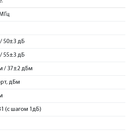
е:
 МГц
/ 50±3 дБ
/ 55±3 дБ
м / 37±2 дБм
орт, дБм
м
31 (с шагом 1дБ)