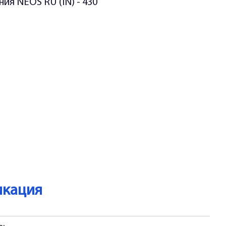
ия NEOS RU (IN) - 430
икация