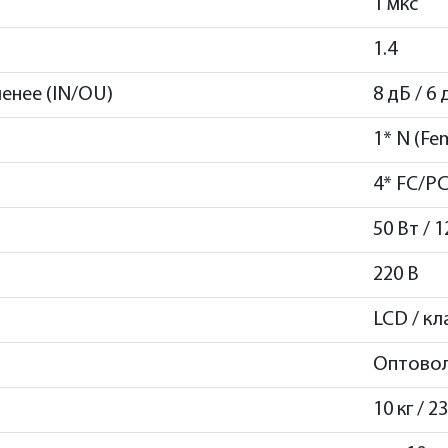
1 мкс
1.4
енее (IN/OU)
8 дБ / 6 
1* N (Fe
4* FC/PC
50 Вт / 
220 В
LCD / кл
Оптовол
10 кг / 23